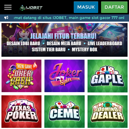
Beranda
MASUK
DAFTAR
Selamat datang di situs IJOBET, main game slot gacor 777 onlin
Sports
BARU
PROMO
Live Casino
BARU
IDNPoker
BARU
Slots
PROMO
IDNLIVE
BARU
Stream N Spin
Arcade
PROMO
Table Games
Lottery
BARU
PROMO
IDNRaffle